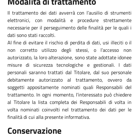
Modalità di trattamento
Il trattamento dei dati avverrà con l’ausilio di strumenti
elettronici, con modalità e procedure strettamente
necessarie per il perseguimento delle finalità per le quali i
dati sono stati raccolti.
Al fine di evitare il rischio di perdita di dati, usi illeciti o il
non corretto utilizzo degli stessi, o l’accesso non
autorizzato, la loro alterazione, sono state adottate idonee
misure di sicurezza tecnologiche e gestionali. I dati
personali saranno trattati dal Titolare, dal suo personale
debitamente autorizzato al trattamento, ovvero da
soggetti appositamente nominati quali Responsabili del
trattamento. In ogni momento, l’interessato può chiedere
al Titolare la lista completa dei Responsabili di volta in
volta nominati coinvolti nel trattamento dei dati per le
finalità di cui alla presente informativa.
Conservazione