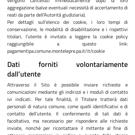
vengono cancellati immediatamente dopo la loro
aggregazione (salve eventuali necessità di accertamento di
reati da parte dell'Autorità giudiziaria).
Per dettagli sull’elenco dei cookie, i loro tempi di
conservazione, le modalità di disabilitazione e i rispettivi
titolari, l’utente è invitato a leggere la cookie policy
raggiungibile a questo link:
pagamentipa.comune.montelepre.pa.it/it/cookie
Dati forniti volontariamente
dall’utente
Attraverso il Sito è possibile inviare richieste e
comunicazioni mediante gli indirizzi e i moduli di contatto
ivi indicati. Per tale finalità, il Titolare tratterà dati
personali di natura comune, come quelli identificativi e di
contatto dell’utente. Il conferimento di tali dati è
facoltativo, ma necessario per rispondere alle richieste
inviate, nonché per ricontattare il mittente al fine di