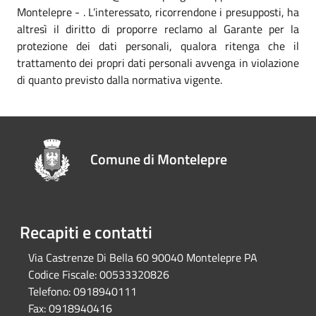
Montelepre - . L’interessato, ricorrendone i presupposti, ha
altresì il diritto di proporre reclamo al Garante per la
protezione dei dati personali, qualora ritenga che il
trattamento dei propri dati personali avvenga in violazione
di quanto previsto dalla normativa vigente.
Comune di Montelepre
Recapiti e contatti
Via Castrenze Di Bella 60 90040 Montelepre PA
Codice Fiscale:
00533320826
Telefono:
0918940111
Fax:
0918940416