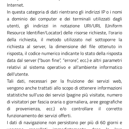
Internet.
In questa categoria di dati rientrano gli indirizzi IP o i nomi
a dominio dei computer e dei terminali utilizzati dagli
utenti, gli indirizzi in notazione URI/URL (Uniform
Resource Identifier/Locator) delle risorse richieste, l'orario
della richiesta, il metodo utilizzato nel sottoporre la
richiesta al server, la dimensione del file ottenuto in
risposta, il codice numerico indicante lo stato della risposta
data dal server (“buon fine”, “errore”, ecc.) e altri parametri
relativi al sistema operativo e all'ambiente informatico
dell'utente.
Tali dati, necessari per la fruizione dei servizi web,
vengono anche trattati allo scopo di ottenere informazioni
statistiche sull'uso dei servizi (pagine più visitate, numero
di visitatori per fascia oraria o giornaliera, aree geografiche
di provenienza, ecc.) e/o controllare il corretto
funzionamento dei servizi offerti.
I dati di navigazione non persistono per più di 60 giorni e