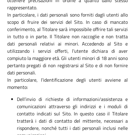
ottenere precisazioni in ordine a quanto dallo stesso
rappresentato.
In particolare, i dati personali sono forniti dagli utenti allo
scopo di fruire dei servizi del Sito. In caso di mancato
conferimento, al Titolare sarà impossibile offrire tali servizi
in tutto o in parte. Il Titolare non raccoglie e non tratta
dati personali relativi ai minori. Accedendo al Sito e
utilizzando i servizi offerti, l’utente dichiara di aver
compiuto la maggiore età. Gli utenti minori di 18 anni sono
pertanto pregati di non registrarsi al Sito e di non fornire
dati personali.
In particolare, l’identificazione degli utenti avviene al
momento:
Dell’invio di richieste di informazioni/assistenza e
comunicazioni attraverso gli indirizzi e i moduli di
contatto indicati sul Sito. In questo caso il Titolare
tratterà i dati di contatto del mittente, necessari a
rispondere, nonché tutti i dati personali inclusi nelle