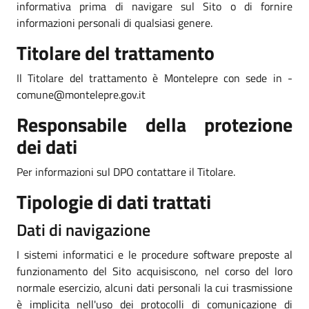
informativa prima di navigare sul Sito o di fornire
informazioni personali di qualsiasi genere.
Titolare del trattamento
Il Titolare del trattamento è Montelepre con sede in -
comune@montelepre.gov.it
Responsabile della protezione
dei dati
Per informazioni sul DPO contattare il Titolare.
Tipologie di dati trattati
Dati di navigazione
I sistemi informatici e le procedure software preposte al
funzionamento del Sito acquisiscono, nel corso del loro
normale esercizio, alcuni dati personali la cui trasmissione
è implicita nell'uso dei protocolli di comunicazione di